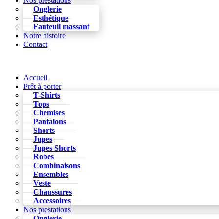
Nos prestations
Onglerie
Esthétique
Fauteuil massant
Notre histoire
Contact
Accueil
Prêt à porter
T-Shirts
Tops
Chemises
Pantalons
Shorts
Jupes
Jupes Shorts
Robes
Combinaisons
Ensembles
Veste
Chaussures
Accessoires
Nos prestations
Onglerie