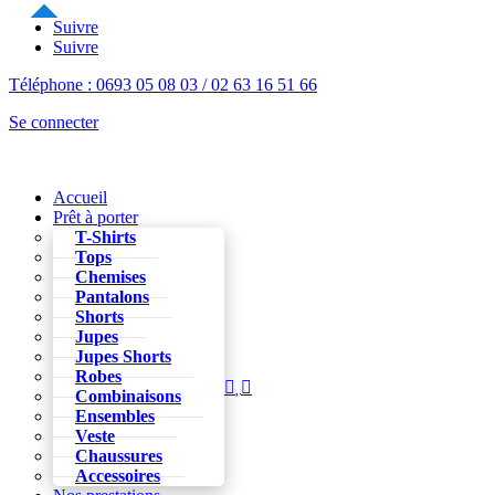
Suivre
Suivre
Téléphone : 0693 05 08 03 / 02 63 16 51 66
Se connecter
Accueil
Prêt à porter
T-Shirts
Tops
Chemises
Pantalons
Shorts
Jupes
Jupes Shorts
Robes



Combinaisons
Ensembles
Veste
Chaussures
Accessoires