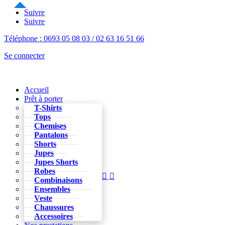
Suivre
Suivre
Téléphone : 0693 05 08 03 / 02 63 16 51 66
Se connecter
Accueil
Prêt à porter
T-Shirts
Tops
Chemises
Pantalons
Shorts
Jupes
Jupes Shorts
Robes



Combinaisons
Ensembles
Veste
Chaussures
Accessoires