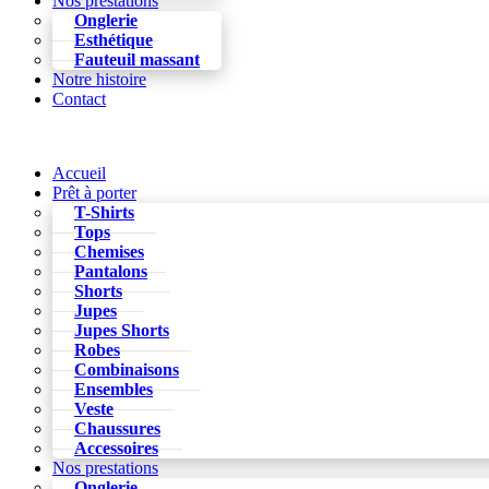
Nos prestations
Onglerie
Esthétique
Fauteuil massant
Notre histoire
Contact
Accueil
Prêt à porter
T-Shirts
Tops
Chemises
Pantalons
Shorts
Jupes
Jupes Shorts
Robes
Combinaisons
Ensembles
Veste
Chaussures
Accessoires
Nos prestations
Onglerie